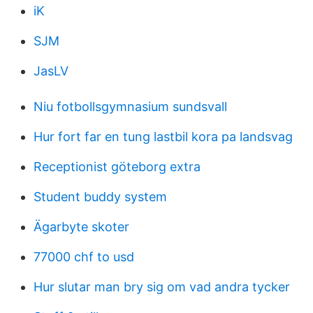
iK
SJM
JasLV
Niu fotbollsgymnasium sundsvall
Hur fort far en tung lastbil kora pa landsvag
Receptionist göteborg extra
Student buddy system
Ägarbyte skoter
77000 chf to usd
Hur slutar man bry sig om vad andra tycker